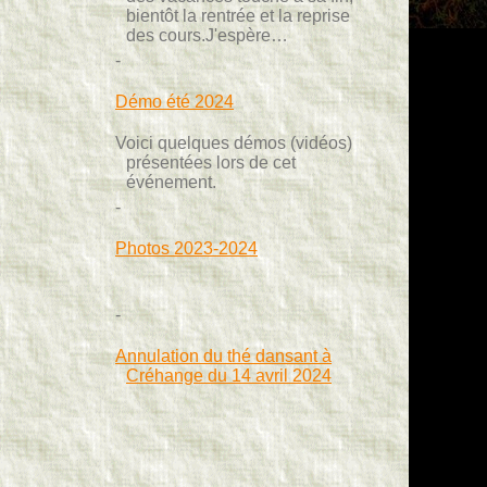
bientôt la rentrée et la reprise
des cours.J'espère…
Démo été 2024
Voici quelques démos (vidéos)
présentées lors de cet
événement.
Photos 2023-2024
Annulation du thé dansant à
Créhange du 14 avril 2024