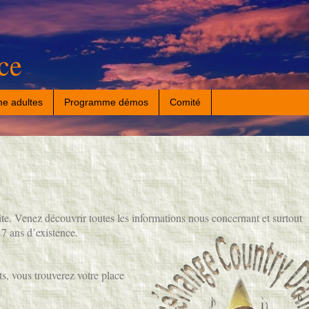
ce
e adultes
Programme démos
Comité
te. Venez découvrir toutes les informations nous concernant et surtout
17 ans d’existence.
s, vous trouverez votre place